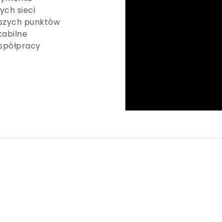
ch sieci
jszych punktów
tabilne
współpracy