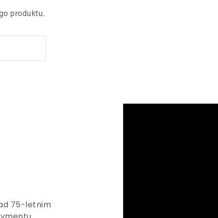
go produktu.
nad 75-letnim
rtymentu