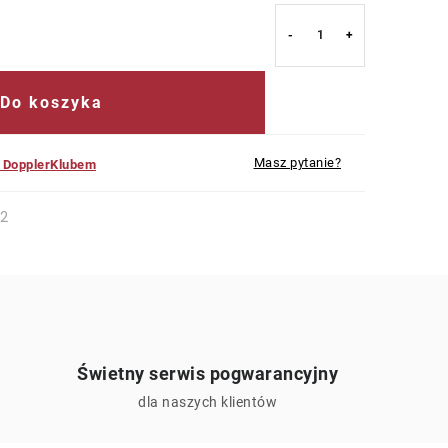
Do koszyka
Masz pytanie?
z DopplerKlubem
2
Świetny serwis pogwarancyjny
ą
dla naszych klientów