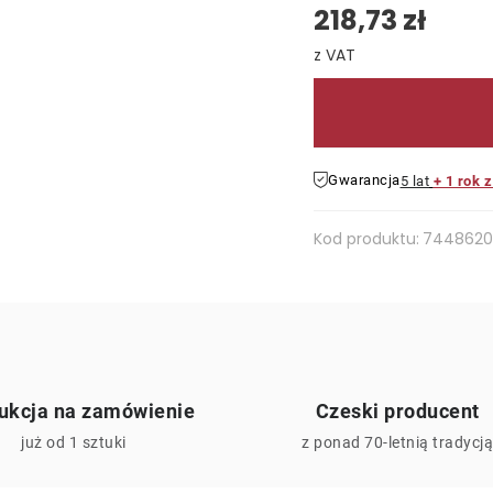
218,73 zł
Cena jednostkowa:
Gwarancja
5 lat
+ 1 rok 
Kod produktu:
7448620
ukcja na zamówienie
Czeski producent
już od 1 sztuki
z ponad 70-letnią tradycj