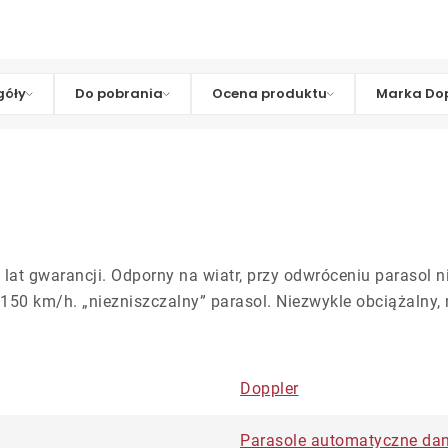
góły
Do pobrania
Ocena produktu
Marka Dop
lat gwarancji. Odporny na wiatr, przy odwróceniu parasol n
 km/h. „niezniszczalny” parasol. Niezwykle obciążalny, n
Doppler
Parasole automatyczne da