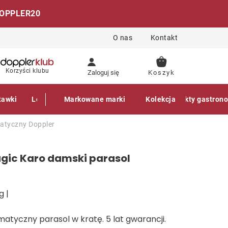
OPPLER20
O nas
Kontakt
KOSZYK
Korzyści klubu
Zaloguj się
tawki
Leżaki
Markowane marki
Akcesoria
Parasole
Kolekcja
Produkty gastron
matyczny
Doppler
gic Karo damski parasol
g |
atyczny parasol w kratę. 5 lat gwarancji.