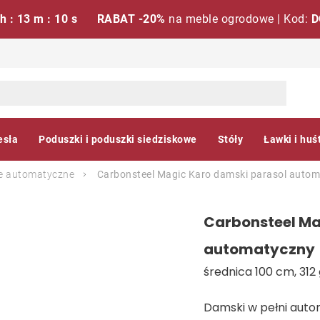
 h : 13 m : 09 s
RABAT -20%
na meble ogrodowe | Kod:
D
esła
Poduszki i poduszki siedziskowe
Stóły
Ławki i huś
e automatyczne
Carbonsteel Magic Karo damski parasol auto
Carbonsteel Ma
automatyczny
średnica 100 cm, 312 
Damski w pełni autom