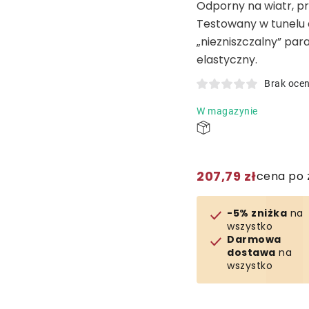
Odporny na wiatr, pr
Testowany w tunelu
„niezniszczalny” par
elastyczny.
Brak oce
W magazynie
207,79 zł
cena po 
-5% zniżka
na
wszystko
Darmowa
dostawa
na
wszystko