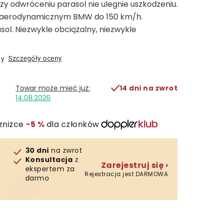
zy odwróceniu parasol nie ulegnie uszkodzeniu.
 aerodynamicznym BMW do 150 km/h.
asol. Niezwykle obciążalny, niezwykle
Szczegóły oceny
ny
14 dni na zwrot
14.08.2026
zniżce
−5 %
dla członków
30 dni
na zwrot
Konsultacja
z
Zarejestruj się ›
ekspertem za
Rejestracja jest DARMOWA
darmo