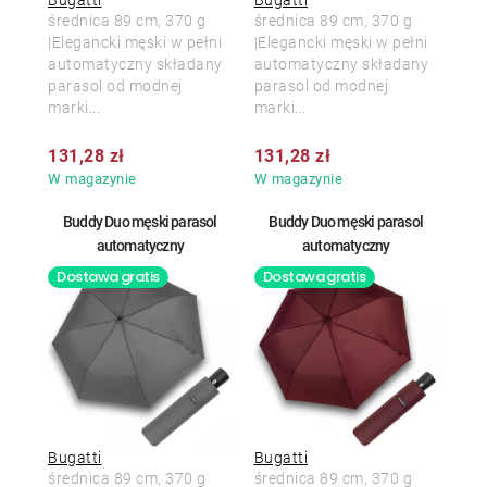
średnica 89 cm, 370 g
średnica 89 cm, 370 g
|Elegancki męski w pełni
|Elegancki męski w pełni
automatyczny składany
automatyczny składany
parasol od modnej
parasol od modnej
marki...
marki...
131,28 zł
131,28 zł
W magazynie
W magazynie
Buddy Duo męski parasol
Buddy Duo męski parasol
automatyczny
automatyczny
Dostawa gratis
Dostawa gratis
Bugatti
Bugatti
średnica 89 cm, 370 g
średnica 89 cm, 370 g