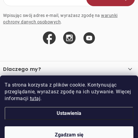
Wpisując swój adres e-mail, wyrażasz zgodę na
warunki
ochrony danych osobowych
.
S
t
Dlaczego my?
o
p
O nas
Ważne linki
Ta strona korzysta z plików cookie. Kontynuując
k
przeglądanie, wyrażasz zgodę na ich używanie. Więcej
Sprzedaż hurtowa
a
informacji
tutaj
.
O zakupie
Przykładowy sklep
Zwroty i reklamacje
Kontakt
Ustawienia
Kontakt
Regulamin
Regulamin programu lojalnościowego
Doppler CZ spol. s.r.o.,
Doppler klub
Trocnovská 70, 374 01
Zgadzam się
Copyright 2026
DOPPLER CZ spol. s r.o.
. Wszystkie prawa zastrzeżone.