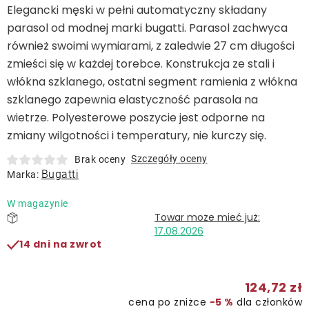
Leżaki
Elegancki męski w pełni automatyczny składany
parasol od modnej marki bugatti. Parasol zachwyca
również swoimi wymiarami, z zaledwie 27 cm długości
Akcesoria
zmieści się w każdej torebce. Konstrukcja ze stali i
włókna szklanego, ostatni segment ramienia z włókna
Parasole
szklanego zapewnia elastyczność parasola na
wietrze. Polyesterowe poszycie jest odporne na
Produkty gastronomiczne
zmiany wilgotności i temperatury, nie kurczy się.
Szczegóły oceny
Brak oceny
Bugatti
Kolekcja
Marka:
W magazynie
Markowane marki
17.08.2026
14 dni na zwrot
Korzyści klubu
124,72 zł
O nas
cena po zniżce
−5 %
dla członków