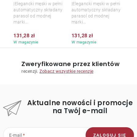
|Elegancki męski w pełni
|Elegancki męski w pełni
automatyczny składany
automatyczny składany
parasol od modnej
parasol od modnej
marki...
marki...
131,28 zł
131,28 zł
W magazynie
W magazynie
Zweryfikowane przez klientów
recenzji.
Zobacz wszystkie recenzje
Aktualne nowości i promocje
na Twój e-mail
E-mail
ZALOGUJ SIĘ