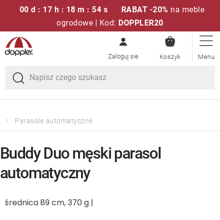
00 d : 17 h : 18 m : 54 s
RABAT -20%
na meble
ogrodowe | Kod:
DOPPLER20
KOSZYK
Przejść
Zestawy sof
do
treści
Parasole ogrodowe
Fotele i krzesła
Parasole automatyczne
Poduszki i poduszki siedziskowe
Buddy Duo męski parasol
Stóły
automatyczny
Ławki i huśtawki
średnica 89 cm, 370 g |