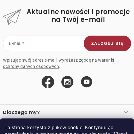
Aktualne nowości i promocje
na Twój e-mail
E-mail
ZALOGUJ SIĘ
Wpisując swój adres e-mail, wyrażasz zgodę na
warunki
ochrony danych osobowych
.
S
t
Dlaczego my?
o
p
O nas
Ważne linki
Ta strona korzysta z plików cookie. Kontynuując
k