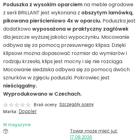
Leżaki
Poduszka z wysokim oparciem
na meble ogrodowe
z serii BRILLANT jest wykonana z
obszytym lamówką,
pikowana pierścieniowo 4x w oparciu.
Poduszka jest
Akcesoria
dodatkowo
wyposażona w praktyczny zagłówek
dla jeszcze wyższej jakości wypoczynku. Mocowanie
Parasole
odbywa się za pomocą przesuwnego klipsa. Dzięki
klipsowi można dopasować rozmiar do wymiarów i
Produkty gastronomiczne
rodzaju krzesła, klips jest mocny i się nie rozciąga.
Mocowanie siedziska odbywa się za pomocą dwóch
sznurków w zgięciu poduszki. Pokrowiec jest
Kolekcja
nieściągalny.
Wyprodukowano w Czechach.
Markowane marki
Szczegóły oceny
Brak oceny
Doppler
Marka:
Korzyści klubu
W magazynie
O nas
17.08.2026