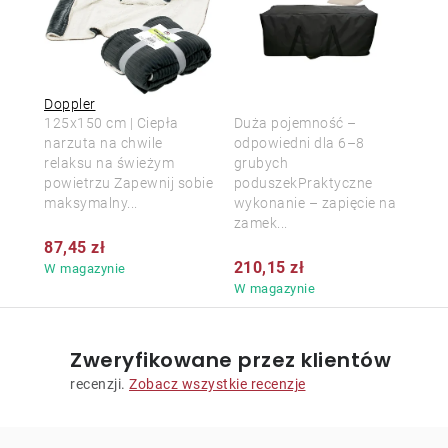
Doppler
125x150 cm | Ciepła
Duża pojemność –
narzuta na chwile
odpowiedni dla 6–8
relaksu na świeżym
grubych
powietrzu Zapewnij sobie
poduszekPraktyczne
maksymalny...
wykonanie – zapięcie na
zamek...
87,45 zł
210,15 zł
W magazynie
W magazynie
Zweryfikowane przez klientów
recenzji.
Zobacz wszystkie recenzje