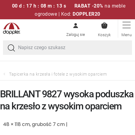
00 d : 17 h : 08 m : 13 s
RABAT -20%
na meble
ogrodowe | Kod:
DOPPLER20
KOSZYK
Przejść
Zestawy sof
do
treści
Parasole ogrodowe
Fotele i krzesła
Tapicerka na krzesła i fotele z wysokim oparciem
Poduszki i poduszki siedziskowe
BRILLANT 9827 wysoka poduszka
Stóły
na krzesło z wysokim oparciem
Ławki i huśtawki
48 × 118 cm, grubość 7 cm |