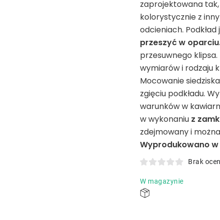
zaprojektowana tak,
kolorystycznie z in
odcieniach. Podkład 
przeszyć w oparciu
przesuwnego klipsa.
wymiarów i rodzaju kr
Mocowanie siedzisk
zgięciu podkładu. Wy
warunków w kawiarni
w wykonaniu
z zamk
zdejmowany i można
Wyprodukowano w R
Brak oce
W magazynie