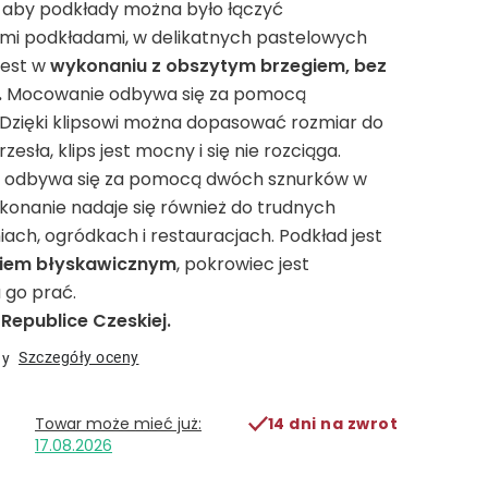
 aby podkłady można było łączyć
nymi podkładami, w delikatnych pastelowych
jest w
wykonaniu z obszytym brzegiem, bez
.
Mocowanie odbywa się za pomocą
 Dzięki klipsowi można dopasować rozmiar do
zesła, klips jest mocny i się nie rozciąga.
a odbywa się za pomocą dwóch sznurków w
konanie nadaje się również do trudnych
ach, ogródkach i restauracjach. Podkład jest
iem błyskawicznym
, pokrowiec jest
 go prać.
epublice Czeskiej.
Szczegóły oceny
ny
14 dni na zwrot
17.08.2026