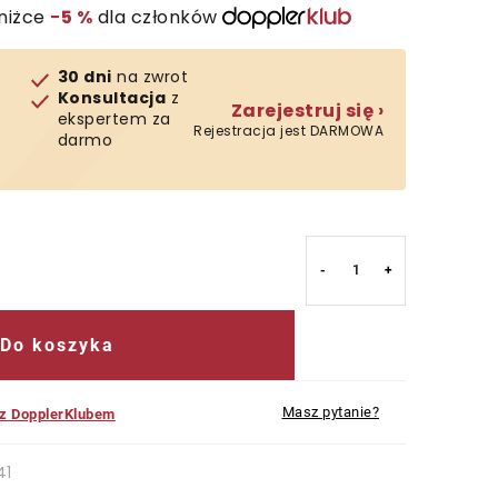
niżce
−5 %
dla członków
30 dni
na zwrot
Konsultacja
z
Zarejestruj się ›
ekspertem za
Rejestracja jest DARMOWA
darmo
Do koszyka
Masz pytanie?
 z DopplerKlubem
41