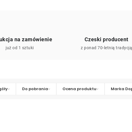
ukcja na zamówienie
Czeski producent
już od 1 sztuki
z ponad 70-letnią tradycj
góły
Do pobrania
Ocena produktu
Marka Dop