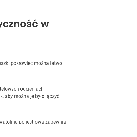
tyczność w
uszki pokrowiec można łatwo
stelowych odcieniach –
k, aby można je było łączyć
watoliną poliestrową zapewnia