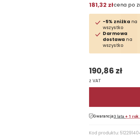
181,32 zł
cena po z
-5% zniżka
na
wszystko
Darmowa
dostawa
na
wszystko
190,86 zł
Cena jednostkowa:
Gwarancja
3 lata
+ 1 rok
Kod produktu:
51229140