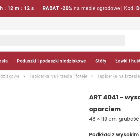
 h : 12 m : 11 s
RABAT -20%
na meble ogrodowe | Kod:
D
esła
Poduszki i poduszki siedziskowe
Stóły
Ławki i huś
edziskowe
Tapicerka na krzesła i fotele
Tapicerka na krzesła
ART 4041 - wys
oparciem
48 × 119 cm, grubość
Podkład z wysokim