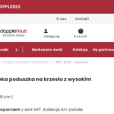
OPPLER20
O nas
Kontakt
KOSZYK
Korzyści klubu
Zaloguj się
tawki
Leżaki
Markowane marki
Akcesoria
Parasole
Kolekcja
Produkty gastron
 i fotele z wysokim oparciem
ART 4041 - wysoka
oka poduszka na krzesło z wysokim
 6 cm |
 oparciem
z serii ART. Kolekcja Art została