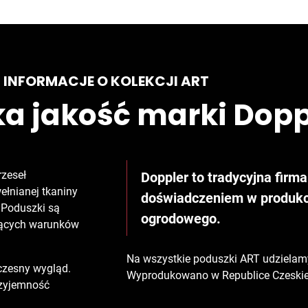
INFORMACJE O KOLEKCJI ART
ka jakość marki Dopp
rzeseł
Doppler to tradycyjna firm
ełnianej tkaniny
doświadczeniem w produkc
. Poduszki są
ogrodowego.
jących warunków
Na wszystkie poduszki ART udzielamy 
czesny wygląd.
Wyprodukowano w Republice Czeskie
rzyjemność