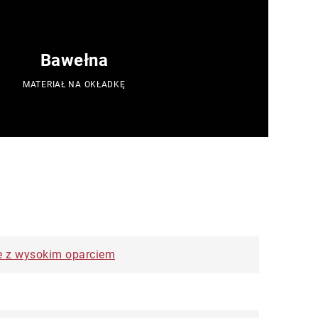
Bawełna
MATERIAŁ NA OKŁADKĘ
ele z wysokim oparciem