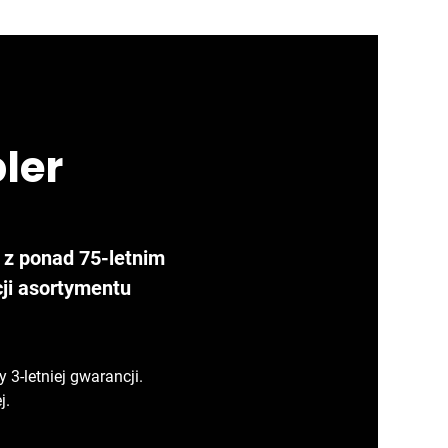
ler
a z ponad 75-letnim
ji asortymentu
3-letniej gwarancji.
j.