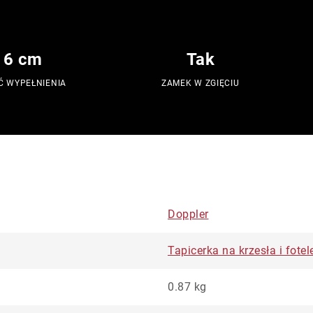
 6 cm
Tak
Ć WYPEŁNIENIA
ZAMEK W ZGIĘCIU
Doppler
Tapicerka na krzesła i fot
0.87 kg