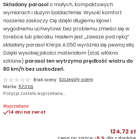
Leżaki
Składany parasol
o małych, kompaktowych
wymiarach i dużym baldachimie. Wysoki komfort
noszenia zaskoczy Cię dzięki długiemu kijowi i
Akcesoria
wygodnemu uchwytowi; bez problemu zmieści się w
torebce lub plecaku. Hasłem jest „zawsze pod ręką”
Parasole
składany parasol Knirps A.050 wyróżnia się pewną siłą.
Dzięki wysokiej jakości materiałom (stal, włókno
Produkty gastronomiczne
szklane)
parasol ten wytrzyma prędkość wiatru do
80 km/h bez uszkodzeń.
Kolekcja
Szczegóły oceny
Brak oceny
Knirps
Marka:
Pozycja została wyprzedana…
Markowane marki
Wyprzedane
14 dni na zwrot
Korzyści klubu
124,72 zł
O nas
cena po zniżce
−5 %
dla członków