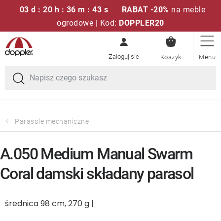
03 d : 20 h : 36 m : 42 s
RABAT -20%
na meble
ogrodowe | Kod:
DOPPLER20
KOSZYK
Przejść
Zestawy sof
do
treści
Parasole ogrodowe
Fotele i krzesła
Parasole mechaniczne
Poduszki i poduszki siedziskowe
A.050 Medium Manual Swarm
Stóły
Coral damski składany parasol
Ławki i huśtawki
średnica 98 cm, 270 g |