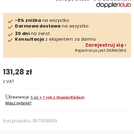
Kontakt
-5% zniżka
na wszystko
Darmowa dostawa
na wszystko
30 dni
na zwrot
Konsultacja
z ekspertem za darmo
Zarejestruj się ›
Rejestracja jest DARMOWA
131,28 zł
Cena jednostkowa:
Gwarancja
5 lat
+ 1 rok z DopplerKlubem
Masz pytanie?
Kod produktu:
9570518659