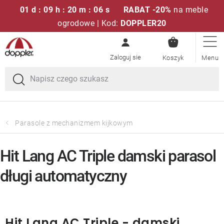
01 d : 09 h : 20 m : 06 s
RABAT -20%
na meble
ogrodowe | Kod:
DOPPLER20
KOSZYK
Przejść
Zestawy sof
do
treści
Parasole ogrodowe
Fotele i krzesła
Parasole z mechanizmem kijkowym
Poduszki i poduszki siedziskowe
Hit Lang AC Triple damski parasol
Stóły
długi automatyczny
Ławki i huśtawki
Hit Lang AC Triple - damski