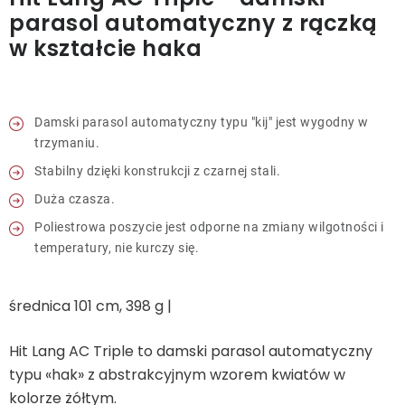
Leżaki
parasol automatyczny z rączką
w kształcie haka
Akcesoria
Parasole
Damski parasol automatyczny typu "kij" jest wygodny w
trzymaniu.
Stabilny dzięki konstrukcji z czarnej stali.
Produkty gastronomiczne
Duża czasza.
Poliestrowa poszycie jest odporne na zmiany wilgotności i
Kolekcja
temperatury, nie kurczy się.
Markowane marki
średnica 101 cm, 398 g |
Korzyści klubu
Hit Lang AC Triple to damski parasol automatyczny
typu «hak» z abstrakcyjnym wzorem kwiatów w
O nas
kolorze żółtym.